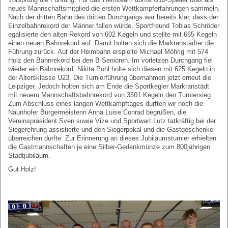
neues Mannschaftsmitglied die ersten Wettkampferfahrungen sammeln.
Nach der dritten Bahn des dritten Durchgangs war bereits klar, dass der
Einzelbahnrekord der Männer fallen würde. Sportfreund Tobias Schröder
egalisierte den alten Rekord von 602 Kegeln und stellte mit 665 Kegeln
einen neuen Bahnrekord auf. Damit holten sich die Markranstädter die
Führung zurück. Auf der Heimbahn erspielte Michael Möhrig mit 574
Holz den Bahnrekord bei den B-Senioren. Im vorletzen Durchgang fiel
wieder ein Bahnrekord. Nikita Pohl holte sich diesen mit 625 Kegeln in
der Altersklasse U23. Die Turnierführung übernahmen jetzt erneut die
Leipziger. Jedoch holten sich am Ende die Sportkegler Markranstädt
mit neuem Mannschaftsbahnrekord von 3501 Kegeln den Turniersieg.
Zum Abschluss eines langen Wettkampftages durften wir noch die
Naunhofer Bürgermeisterin Anna Luise Conrad begrüßen, die
Vereinspräsident Sven sowie Vize und Sportwart Lutz tatkräftig bei der
Siegerehrung assistierte und den Siegerpokal und die Gastgeschenke
überreichen durfte. Zur Erinnerung an dieses Jubiläumsturnier erhielten
die Gastmannschaften je eine Silber-Gedenkmünze zum 800jährigen
Stadtjubiläum.
Gut Holz!