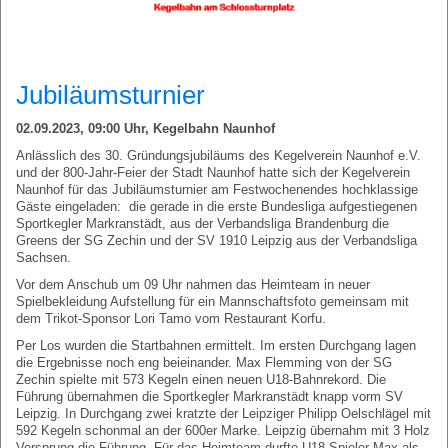
Jubiläumsturnier
02.09.2023, 09:00
Uhr,
Kegelbahn Naunhof
Anlässlich des 30. Gründungsjubiläums des Kegelverein Naunhof e.V.
und der 800-Jahr-Feier der Stadt Naunhof hatte sich der Kegelverein
Naunhof für das Jubiläumsturnier am Festwochenendes hochklassige
Gäste eingeladen: die gerade in die erste Bundesliga aufgestiegenen
Sportkegler Markranstädt, aus der Verbandsliga Brandenburg die
Greens der SG Zechin und der SV 1910 Leipzig aus der Verbandsliga
Sachsen.
Vor dem Anschub um 09 Uhr nahmen das Heimteam in neuer
Spielbekleidung Aufstellung für ein Mannschaftsfoto gemeinsam mit
dem Trikot-Sponsor Lori Tamo vom Restaurant Korfu.
Per Los wurden die Startbahnen ermittelt. Im ersten Durchgang lagen
die Ergebnisse noch eng beieinander. Max Flemming von der SG
Zechin spielte mit 573 Kegeln einen neuen U18-Bahnrekord. Die
Führung übernahmen die Sportkegler Markranstädt knapp vorm SV
Leipzig. In Durchgang zwei kratzte der Leipziger Philipp Oelschlägel mit
592 Kegeln schonmal an der 600er Marke. Leipzig übernahm mit 3 Holz
Vorsprung die Führung. Für das Heimteam durfte U18-Spieler Max als