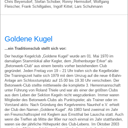
Chris Beyersdorf, Stefan Schober, Ronny Hermsdorf, Wolfgang
Fleischer, Frank Schillgalies, Ingolf Kittel, Lars Schuhmann
Goldene Kugel
...ein Traditionsclub stellt sich vor:
Der heutige Kegelclub „Goldene Kugel“ wurde am 01. Mai 1970 im
damaligen Stammlokal aller Kegler, dem „Rothenburger Erker“ als
„Betonwerk-Club“ aus einem bereits vorher bestehendem Club
gegründet. Jeden Freitag von 19 – 21 Uhr trafen sich die Kegelbrüder.
Die Trainingszeit hatte sich 1979 mit dem Umzug auf die neue 4-Bahn-
Anlage am Schlossturnplatz auf 15.00 bis 19.30 Uhr verschoben. Der
Betonwerk-Club stellte mittlerweile die komplette 3. Herrenmannschaft
unter Führung von Roland Thiele und war als einer der größten Clubs
aus dem Leben der Sektion Kegeln nicht wegzudenken. Immer waren
Mitglieder des Betonwerk-Clubs als Punktspieler, als Trainer oder im
Vorstand aktiv. Nach Gründung des Kegelvereins Naunhof e.V. erhielt
der Club den Namen „Goldene Kugel“. Ab 1983 fand zweimal im Jahr
ein Freunschaftsspiel mit Keglern aus Ernstthal bei Lauscha statt. Auch
wenn die Treffen ab Mitte der 90er nur noch einmal im Jahr stattfanden,
waren sie der jährliche Höhepunkt des Club-Lebens. Im Oktober 2003