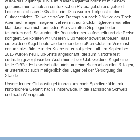
wurde das 20jährige Jubiläum dieser Keglerfreundschaft mit einem
gemeinsamen Urlaub an der türkischen Riviera gebührend gefeiert.
Leider schlief nach 2005 alles ein. Dies war ein Tiefpunkt in der
Clubgeschichte. Teilweise saßen Freitags nur noch 2 Aktive am Tisch.
Aber nach einigen mageren Jahren mit nur 6 Clubmitgliedern war allen
klar, dass man nicht um jeden Preis an alten Gepflogenheiten
festhalten darf. So wurden die Regularien neu aufgestellt und die Preise
korrigiert. So konnten wir unseren Club wieder soweit aufbauen, dass
die Goldene Kugel heute wieder einer der größten Clubs im Verein ist;
der umsatzstärkste in der Küche ist er auf jeden Fall. Im September
2015 wurden neu Club-Shirts angeschafft, die zum Kartoffelfest
erstmalig gezeigt wurden. Auch hier ist der Club Goldene Kugel eine
feste Größe. Er bewirtschaftet nicht nur eine Bierinsel an allen 3 Tagen,
er unterstützt auch maßgeblich das Lager bei der Versorgung der
Stände.
Unsere letzten Clubausflügel führten uns nach Spindlermühle, mit
historischem Gefährt nach Finsterwalde, in die sächsische Schweiz
und nach Wernigerode.